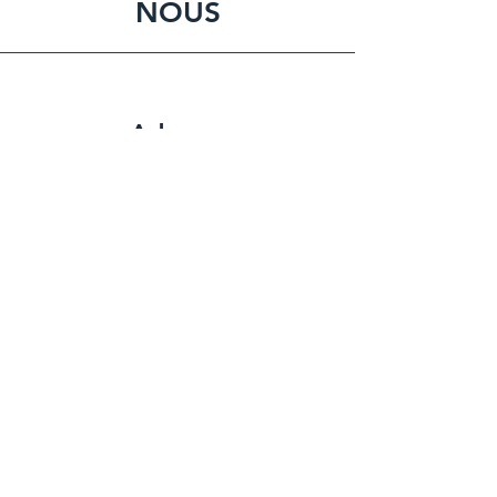
NOUS
Adresse
1 Bis rue Gravuche
45500 Gien, France
Téléphone
06 84 49 07 86