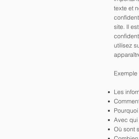
texte et 
confident
site. Il e
confident
utilisez s
apparaîtr
Exemple 
Les infor
Comment v
Pourquoi 
Avec qui 
Où sont 
Combien 