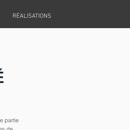
RÉALISATIONS
É
e partie
les de