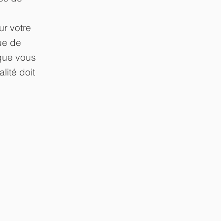
ur votre
que de
 que vous
alité doit